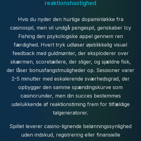
reaktionshastighed
Hvis du nyder den hurtige dopaminløkke fra
casinospil, men vil undgå pengespil, genskaber Icy
Fishing den psykologiske appel gennem ren
færdighed. Hvert tryk udløser øjeblikkelig visuel
feedback med guldmønter, der eksploderer over
skærmen, scoretællere, der stiger, og sjældne fisk,
der låser bonusfangstmuligheder op. Sessioner varer
2-5 minutter med eskalerende sværhedsgrad, der
opbygger den samme spændingskurve som
casinorunder, men din succes bestemmes
udelukkende af reaktionstiming frem for tilfældige
talgeneratorer.
Spillet leverer casino-lignende belønningssynlighed
uden indskud, registrering eller finansielle