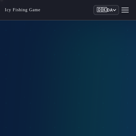
❅
❆
❅
🇩🇰
Icy Fishing Game
DA