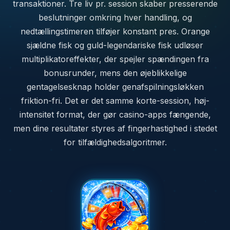
transaktioner. Tre liv pr. session skaber presserende
beslutninger omkring hver handling, og
nedtællingstimeren tilføjer konstant pres. Orange
sjældne fisk og guld-legendariske fisk udløser
multiplikatoreffekter, der spejler spændingen fra
bonusrunder, mens den øjeblikkelige
gentagelsesknap holder genafspilningsløkken
friktion-fri. Det er det samme korte-session, høj-
intensitet format, der gør casino-apps fængende,
men dine resultater styres af fingerhastighed i stedet
for tilfældighedsalgoritmer.